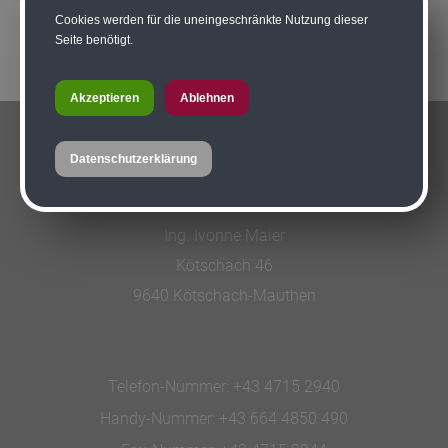
Cookies werden für die uneingeschränkte Nutzung dieser
Seite benötigt.
Akzeptieren
Ablehnen
KONTAKT
Datenschutzerklärung
Tischlerei-Zimmerei Maier GmbH
Ing. Ivonne Maier
Kötschach 46
9640 Kötschach-Mauthen
Telefon-Nummer:
+43 4715 2940
Handy-Nummer:
+43 664 4850 490