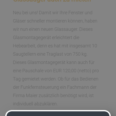
Neu bei uns! Damit wir Ihre Fenster und
Gläser schneller montieren können, haben
wir nun einen neuen Glassauger. Dieses
Glasmontagegerät erleichtert die
Hebearbeit, denn es hat mit insgesamt 10
Saugtellern eine Traglast von 750 kg.
Dieses Glasmontagegerät kann auch für
eine Pauschale von EUR 120,00 (netto) pro
Tag gemietet werden.
Ob für das Bedienen
der Funkfernsteuerung ein Fachmann der
Firma Maier zusätzlich benötigt wird, ist
individuell abzuklären.
Glasmontagegerät