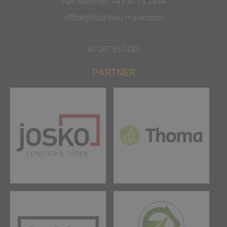
Fax-Nummer:
+43 4715 2944
office@holz-bau-maier.com
ATU67357433
PARTNER