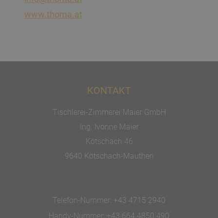
www.thoma.at
KONTAKT
Tischlerei-Zimmerei Maier GmbH
Ing. Ivonne Maier
Kötschach 46
9640 Kötschach-Mauthen
Telefon-Nummer:
+43 4715 2940
Handy-Nummer:
+43 664 4850 490