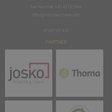
Fax-Nummer:
+43 4715 2944
office@holz-bau-maier.com
ATU67357433
PARTNER