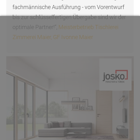
fachmännische Ausführung - vom Vorentwurf
bis zur schlüsselfertigen Übergabe sind wir der
optimale Partner!”,
Meisterbetrieb Tischlerei
Zimmerei Maier, GF Ivonne Maier