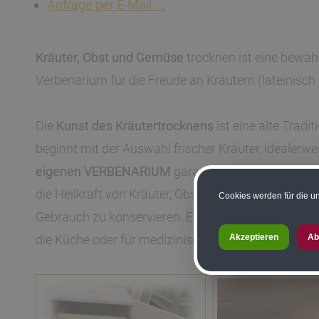
Anfrage per E-Mail ...
Kräuter, Obst und Gemüse
trocknen ist eine bewäh
Verbenarium für die Freude an Kräutern (lateinisch
Die
Kunst des Kräutertrocknens
ist eine alte Trad
beginnt mit der Auswahl frischer Kräuter, idealer
eigenen VERBENARIUM
garantiert das Trocknen i
die Heilkraft von Kräuter, Obst und Gemüse über se
Cookies werden für die un
Gebrauch zu konservieren. Es ist eine Kunst, die G
Akzeptieren
Ab
die Küche oder für medizinische Zwecke belohnt wi