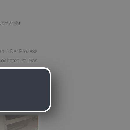
Wort steht
ahrt. Der Prozess
höchsten ist.
Das
ieren und damit
rhaften Zutaten für