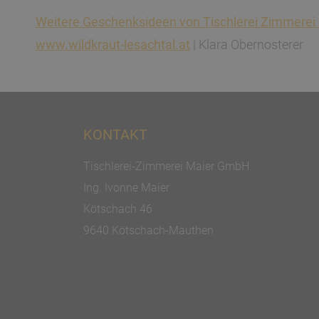
Weitere Geschenksideen von Tischlerei Zimmerei M
www.wildkraut-lesachtal.at
| Klara Obernosterer
KONTAKT
Tischlerei-Zimmerei Maier GmbH
Ing. Ivonne Maier
Kötschach 46
9640 Kötschach-Mauthen