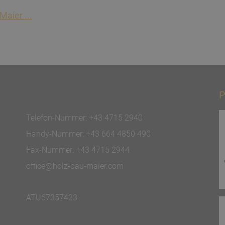
aier ...
P
Telefon-Nummer:
+43 4715 2940
Handy-Nummer:
+43 664 4850 490
Fax-Nummer:
+43 4715 2944
office@holz-bau-maier.com
ATU67357433